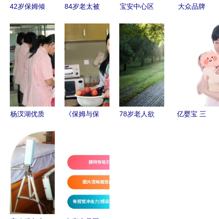
42岁保姆倾
84岁老太被
宝安中心区
大众品牌
诉 月薪1
保姆虐打不
家政服务全
VS设计品
万，工作看
断求饶 我
攻略 专业
牌 谁将是
似简单，可
们到底该如
更放心
未来市场的
我每天都是
何养老？家
佼佼者？一
神经紧绷
政乱象何时
位市场观察
休？
者的深度分
析
杨汊湖优质
《保姆与保
78岁老人欲
亿婴宝 三
家政推荐
安》再续
与保姆再
孩时代来
八年老店，
《保姆》前
婚，大房子
临，请保姆
专业月嫂、
缘 原班人
的智慧处理
还是育婴
保姆与育婴
马出演 家
之道
师？关键区
师服务
政题材引关
别在这里
注