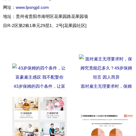
网址：
www.lpsngjd.com
地址：贵州省贵阳市南明区花果园路花果园项
目R-2区第2栋1单元29层1、2号[花果园社区]
43岁保姆的四个条件，让富
面对雇主无理要求时，保姆
豪雇主感叹 我不配娶你
究竟能忍多久？49岁保姆坦
言 因人而异