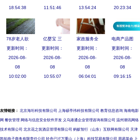
18:54:38
佼佼者？一
11:51:46
保姆与育婴
13:54:24
马出演 家
20:23:34
位市场观察
师服务
政题材引关
者的深度分
注
析
78岁老人欲
亿婴宝 三
家政服务全
电商产品图
更新时间：
与保姆再
更新时间：
孩时代来
国连锁，开
更新时间：
片制作保姆
更新时间：
婚，大房子
2026-08-
临，请保姆
2026-08-
启品质生活
2026-08-
级教程 让
2026-08-
的智慧处理
08
还是育婴
08
新篇章
08
转化率不再
08
10:02:00
之道
师？关键区
10:55:07
06:04:01
09:16:15
是难题
别在这里
友情链接：
北京海珩科技有限公司
上海硕亭祎科技有限公司
教育信息咨询
海南电影
网
餐饮管理
网络与信息安全软件开发
义乌港通企业管理咨询有限公司
温州潮讯网络
技术有限公司
北京花之筑酒店管理有限公司
蚂蚁智行（山东）互联网有限公司
天津
凯拓电子商务有限责任公司
轻舟已过万重山（上海）科技贸易有限公司
周易算命
上