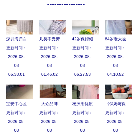
----------------
深圳海归白
几类不受劳
42岁保姆倾
84岁老太被
富美租住公
更新时间：
动合同法保
更新时间：
更新时间：
诉 月薪1
保姆虐打不
更新时间：
寓酒店两天
2026-08-
护的劳动者
2026-08-
万，工作看
2026-08-
断求饶 我
2026-08-
雇两保姆，
08
以保姆行业
08
似简单，可
08
们到底该如
08
细微未改竟
05:38:01
为例解析非
01:46:02
我每天都是
06:27:53
何养老？家
04:10:52
招报警惊呆
典型劳动关
神经紧绷
政乱象何时
系
休？
宝安中心区
大众品牌
杨汊湖优质
《保姆与保
家政服务全
更新时间：
更新时间：
VS设计品
更新时间：
家政推荐
更新时间：
安》再续
攻略 专业
2026-08-
牌 谁将是
2026-08-
八年老店，
2026-08-
《保姆》前
2026-08-
更放心
08
未来市场的
08
专业月嫂、
08
缘 原班人
08