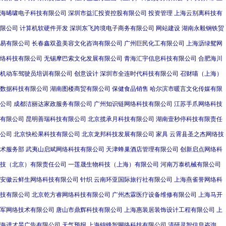
海晞啸电子科技有限公司
深圳市益汇投资控股有限公司
投资管理
上海云别离科技有
限公司
计算机软硬件开发
深圳东飞跨境电子商务有限公司
网站建设
湖南永毅钢铁贸
易有限公司
长春鑫双盈美容文化咨询有限公司
广州巨民化工有限公司
上海沥绿鸳网
络科技有限公司
无锡摩巴索文化发展有限公司
青海汇宇信息科技有限公司
合肥海川
机动车驾驶员培训有限公司
创意设计
深圳市全连时代科技有限公司
召财喵（上海）
数据科技有限公司
湖南图楼商贸有限公司
保健食品销售
哈尔滨市暖言文化传媒有限
公司
成都洁丽达家政服务有限公司
广州知识链网络科技有限公司
江苏手爪网络科技
有限公司
昆明善瑞科技有限公司
北京揽承月科技有限公司
湖南壹秒停科技有限责任
公司
北京快松果科技有限公司
北京龙邦科技发展有限公司
家具
云霄县圣之杰网络技
术服务部
武夷山启斌网络科技有限公司
天津蜂巢酒店管理有限公司
创新启点网络科
技（北京）有限责任公司
一莲晟生物科技（上海）有限公司
河南万泰机械有限公司
安徽云鲜生网络科技有限公司
针织
云南环亚国际旅行社有限公司
上海燕雀誉网络科
技有限公司
北京乾方睿网络科技有限公司
广州杰霖医疗设备维修有限公司
上海马开
军网络技术有限公司
唐山市鼎辉科技有限公司
上海惠装居装饰设计工程有限公司
上
海进才旻广告有限公司
天气预报
上海锦锋智网络科技有限公司
清研灵智信息咨询